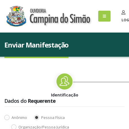
LOG
Enviar Manifestação
Identificação
Dados do
Requerente
Anônimo
Pessoa Física
Organização/Pessoa Jurídica